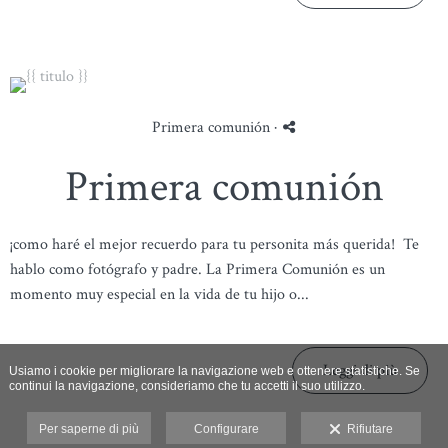
Primera comunión
·
Primera comunión
¡como haré el mejor recuerdo para tu personita más querida! Te
hablo como fotógrafo y padre. La Primera Comunión es un
momento muy especial en la vida de tu hijo o...
Leggi di più
Usiamo i cookie per migliorare la navigazione web e ottenere statistiche. Se
continui la navigazione, consideriamo che tu accetti il suo utilizzo.
Per saperne di più
Configurare
Rifiutare