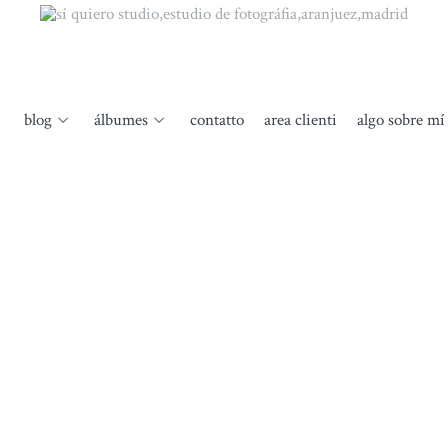
blog
álbumes
contatto
area clienti
algo sobre mí