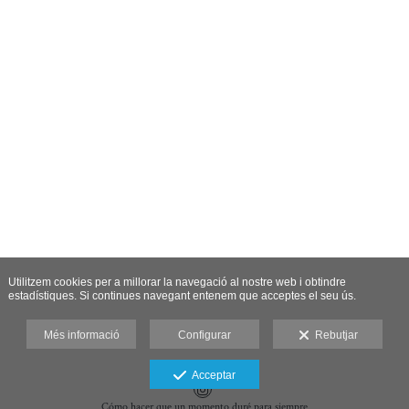
Utilitzem cookies per a millorar la navegació al nostre web i obtindre
estadístiques. Si continues navegant entenem que acceptes el seu ús.
Més informació
Configurar
Rebutjar
Acceptar
Cómo hacer que un momento duré para siempre