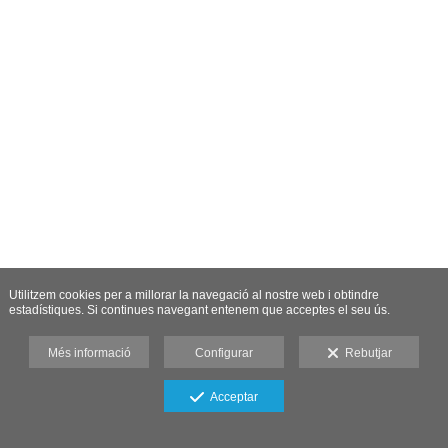
Utilitzem cookies per a millorar la navegació al nostre web i obtindre
estadístiques. Si continues navegant entenem que acceptes el seu ús.
Més informació
Configurar
Rebutjar
Acceptar