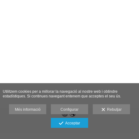
Utilitzem cookies per a millorar la navegació al nostre web i obtindre
estadístiques. Si continues navegant entenem que acceptes el seu ús.
Més informació
Configurar
Rebutjar
Acceptar