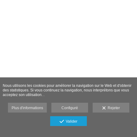
Nous utilisons les cookies pour améliorer la navigation sur le Web et d'obtenir
des statistiques. Si vous continuez la navigation, nous interprétons que vous
acceptez son utilisation. .
Plus d'informations
Configuré
Rejeter
Valider