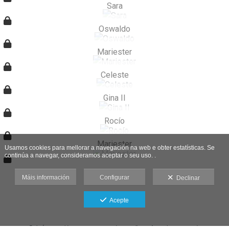
Sara
Oswaldo
Mariester
Celeste
Gina II
Rocío
Mariester
Usamos cookies para mellorar a navegación na web e obter estatísticas. Se
continúa a navegar, consideramos aceptar o seu uso. .
Máis información
Configurar
Declinar
Acepte
Galería protexida contra capturas de pantalla: se fas unha captura de