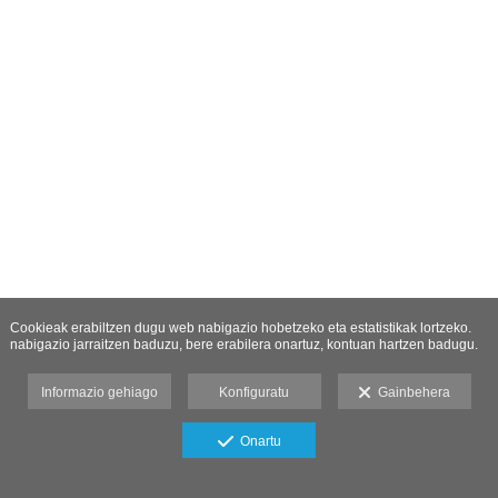
Cookieak erabiltzen dugu web nabigazio hobetzeko eta estatistikak lortzeko.
nabigazio jarraitzen baduzu, bere erabilera onartuz, kontuan hartzen badugu.
Informazio gehiago
Konfiguratu
Gainbehera
Onartu