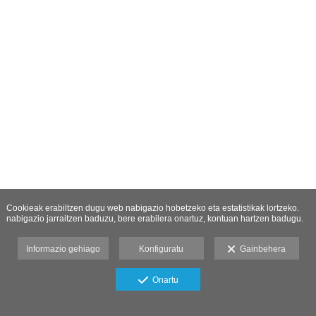
Cookieak erabiltzen dugu web nabigazio hobetzeko eta estatistikak lortzeko.
nabigazio jarraitzen baduzu, bere erabilera onartuz, kontuan hartzen badugu.
Informazio gehiago
Konfiguratu
Gainbehera
Onartu