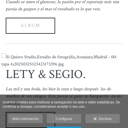
Cuando se unen el glamour, la pasión por el reportaje más una
pareja de guapos y el mar el resultado es lo que veis.
ÁLBUM
LETY & SEGIO.
Las mil y una boda, les hice la suya y luego después las de
muchos de sus amigos. Esta pareja se gano un huequecito en mi
Usamos cookies para mellorar a navegación na web e obter estatísticas. Se
corazón.
continúa a navegar, consideramos aceptar o seu uso. .
Máis información
ÁLBUM
Configurar
Declinar